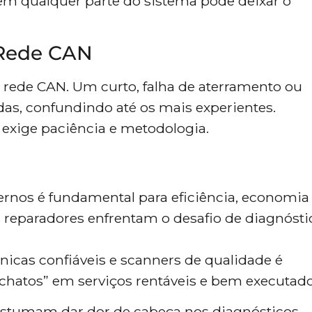
em qualquer parte do sistema pode deixar o
e Rede CAN
 rede CAN. Um curto, falha de aterramento ou
as, confundindo até os mais experientes.
 exige paciência e metodologia.
nos é fundamental para eficiência, economia
s reparadores enfrentam o desafio de diagnósti
nicas confiáveis e scanners de qualidade é
“chatos” em serviços rentáveis e bem executado
ostumam dar dor de cabeça nos diagnósticos,