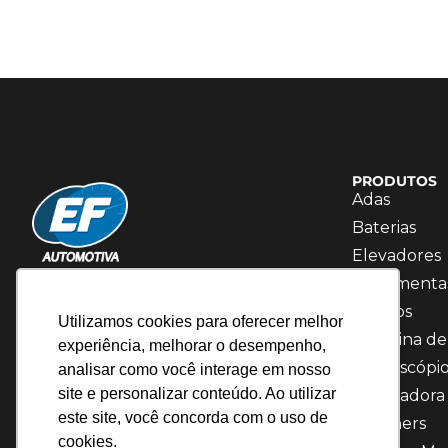
PRODUTOS
Adas
Baterias
Elevadores
Temos 20 anos de experiência no mercado,
Ferramenta
somos referência em Soluções para Diagnóstico.
Fluídos
Utilizamos cookies para oferecer melhor
Máquina de
experiência, melhorar o desempenho,
Osciloscópi
analisar como você interage em nosso
site e personalizar conteúdo. Ao utilizar
Recicladora
este site, você concorda com o uso de
Scanners
cookies.