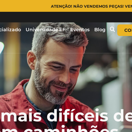
ATENÇÃO! NÃO VENDEMOS PEÇAS! VENDEMOS EQUIPAME
cializado
Universidade EF
Eventos
Blog
CO
mais difíceis d