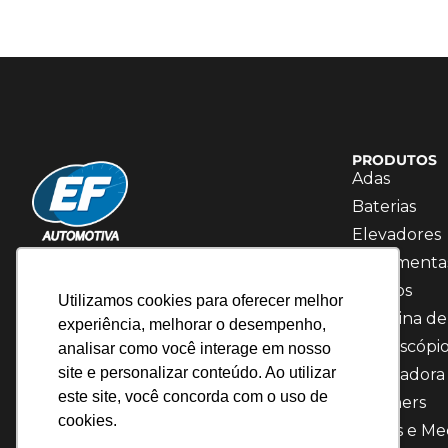
PRODUTOS
Adas
Baterias
Elevadores
Temos 20 anos de experiência no mercado,
Ferramenta
somos referência em Soluções para Diagnóstico.
Fluídos
Utilizamos cookies para oferecer melhor
Máquina de
experiência, melhorar o desempenho,
Osciloscópi
analisar como você interage em nosso
site e personalizar conteúdo. Ao utilizar
Recicladora
este site, você concorda com o uso de
Scanners
cookies.
Testes e Me