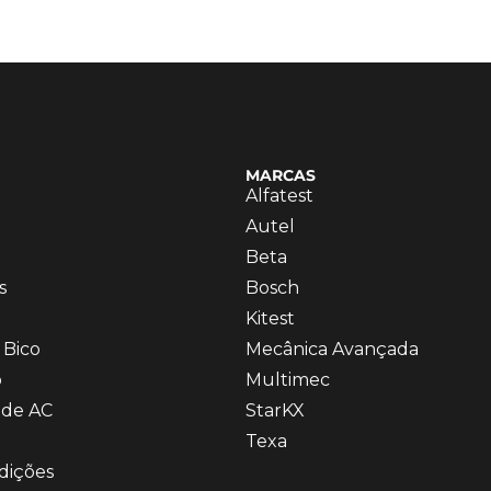
MARCAS
Alfatest
Autel
Beta
s
Bosch
Kitest
 Bico
Mecânica Avançada
o
Multimec
 de AC
StarKX
Texa
dições