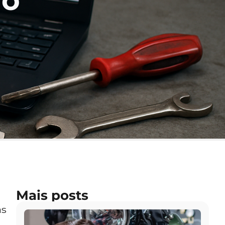
no
Mais posts
as