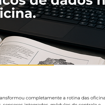
ncos de dados 
icina.
transformou completamente a rotina das oficin
, sensores integrados, módulos de controle e