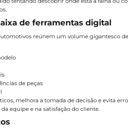
dido tentando descobrir onde está a falha ou 
os.
aixa de ferramentas digital
 automotivos reúnem um volume gigantesco d
modelo
is
rências de peças
l
ticos, melhora a tomada de decisão e evita erro
a equipe e na satisfação do cliente.
tos