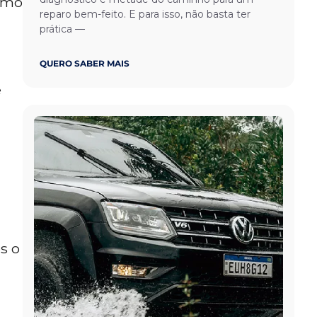
como
reparo bem-feito. E para isso, não basta ter
prática —
QUERO SABER MAIS
e
s o