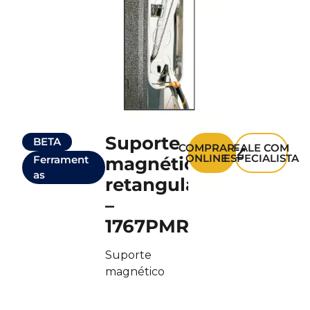
Suporte
BETA
COMPRAR
FALE COM
ONLINE
ESPECIALISTA
Ferrament
magnético
as
retangular
–
1767PMR
Suporte
magnético