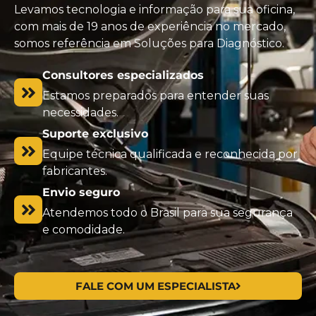
Levamos tecnologia e informação para sua oficina,
com mais de 19 anos de experiência no mercado,
somos referência em Soluções para Diagnóstico.
Consultores especializados
Estamos preparados para entender suas
necessidades.
Suporte exclusivo
Equipe técnica qualificada e reconhecida por
fabricantes.
Envio seguro
Atendemos todo o Brasil para sua segurança
e comodidade.
FALE COM UM ESPECIALISTA