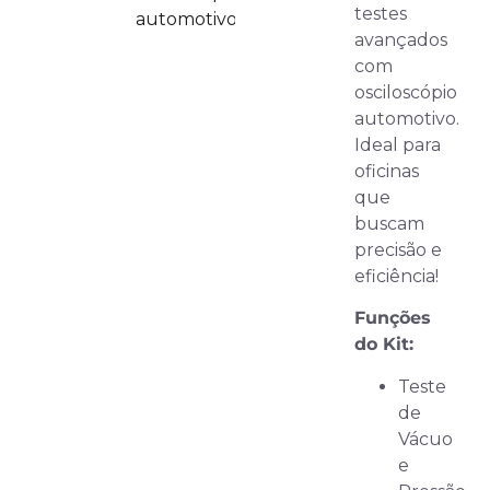
testes
automotivo.
avançados
com
osciloscópio
automotivo.
Ideal para
oficinas
que
buscam
precisão e
eficiência!
Funções
do Kit:
Teste
de
Vácuo
e