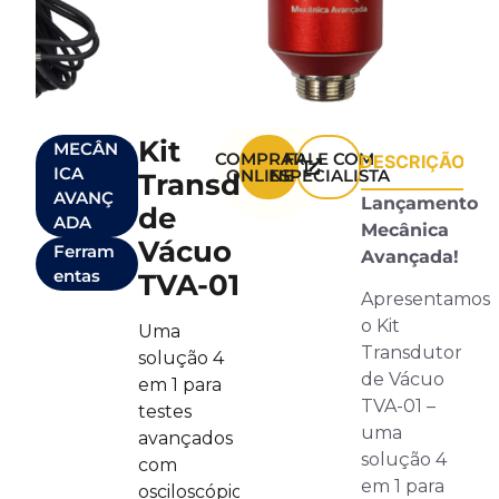
Kit
MECÂN
COMPRAR
FALE COM
DESCRIÇÃO
ICA
ONLINE
ESPECIALISTA
Transdutor
AVANÇ
Lançamento
de
ADA
Mecânica
Vácuo
Ferram
Avançada!
entas
TVA-01
Apresentamos
o Kit
Uma
Transdutor
solução 4
de Vácuo
em 1 para
TVA-01 –
testes
uma
avançados
solução 4
com
em 1 para
osciloscópio