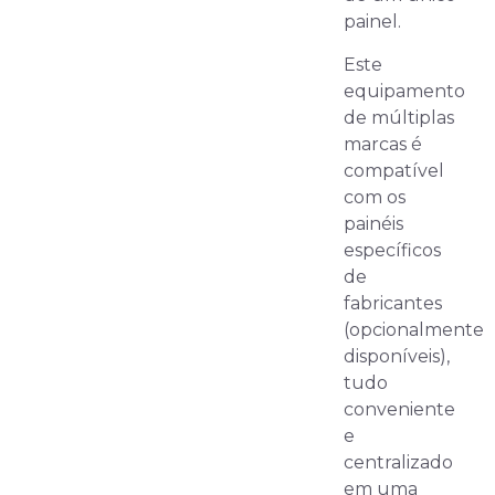
painel.
Este
equipamento
de múltiplas
marcas é
compatível
com os
painéis
específicos
de
fabricantes
(opcionalmente
disponíveis),
tudo
conveniente
e
centralizado
em uma