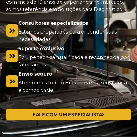
com mais de 19 anos de experiência no mercado,
somos referência em Soluções para Diagnóstico.
Consultores especializados
Estamos preparados para entender suas
necessidades.
Suporte exclusivo
Equipe técnica qualificada e reconhecida por
fabricantes.
Envio seguro
Atendemos todo o Brasil para sua segurança
e comodidade.
FALE COM UM ESPECIALISTA