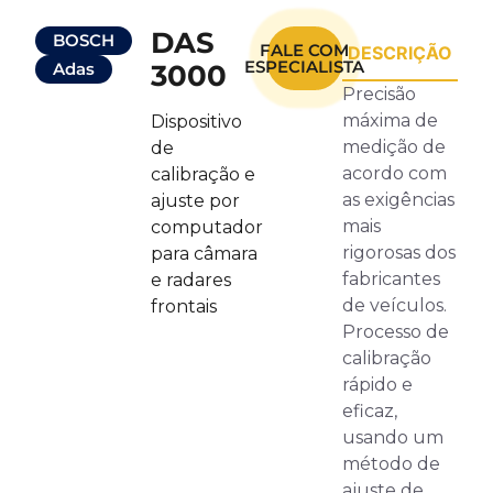
DAS
BOSCH
FALE COM
DESCRIÇÃO
ESPECIALISTA
Adas
3000
Precisão
máxima de
Dispositivo
medição de
de
acordo com
calibração e
as exigências
ajuste por
mais
computador
rigorosas dos
para câmara
fabricantes
e radares
de veículos.
frontais
Processo de
calibração
rápido e
eficaz,
usando um
método de
ajuste de