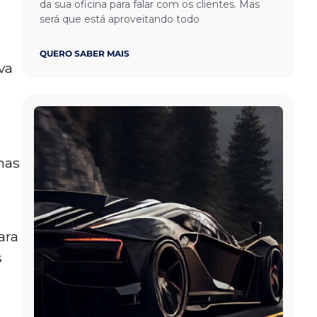
da sua oficina para falar com os clientes. Mas
será que está aproveitando todo
QUERO SABER MAIS
va
mas
ara
s